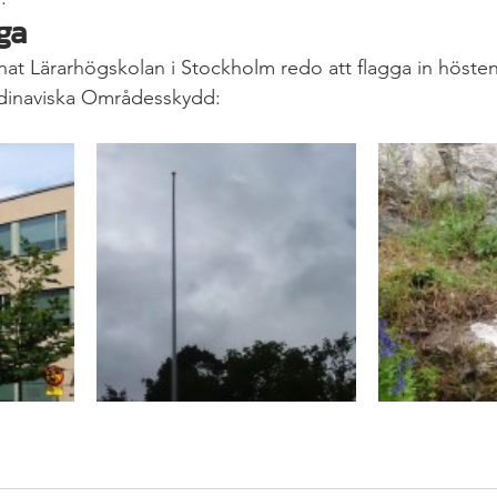
ga
nat Lärarhögskolan i Stockholm redo att flagga in höste
ndinaviska Områdesskydd: