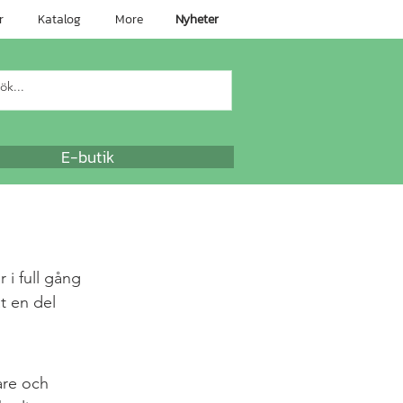
r
Katalog
More
Nyheter
E-butik
 i full gång 
t en del 
are och 