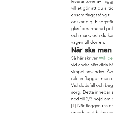
leverantörer av flagg
vilket gör att du al
ensam flaggstång til
önskar dig. Flaggstän
glasfiberarmerad pol
och mark, och du kan
vägen till dörren.
När ska man 
Så här skriver 
Wikipe
vid andra särskilda 
vimpel användas. Äve
reklamflaggor, men 
Vid dödsfall och beg
sorg. Detta innebär a
ned till 2/3 höjd om 
[1] När flaggan tas n
omedelbart halas ner