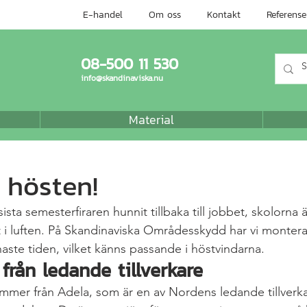
E-handel
Om oss
Kontakt
Referense
08-500 11 530
info@skandinaviska.nu
Material
 hösten!
sta semesterfiraren hunnit tillbaka till jobbet, skolorna är
st i luften. På Skandinaviska Områdesskydd har vi montera
aste tiden, vilket känns passande i höstvindarna.
från ledande tillverkare
mmer från Adela, som är en av Nordens ledande tillverk