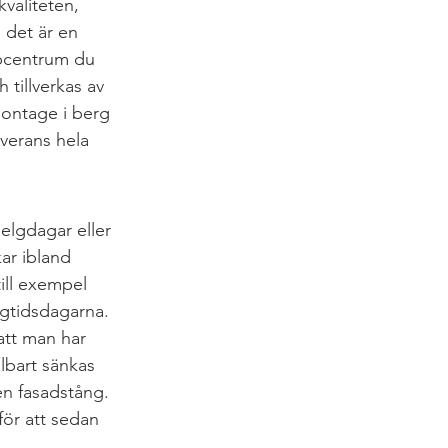
valiteten, 
 det är en 
öpcentrum du 
 tillverkas av 
montage i berg 
verans hela 
elgdagar eller 
ar ibland 
ill exempel 
gtidsdagarna.
att man har 
lbart sänkas 
 en fasadstång.
för att sedan 