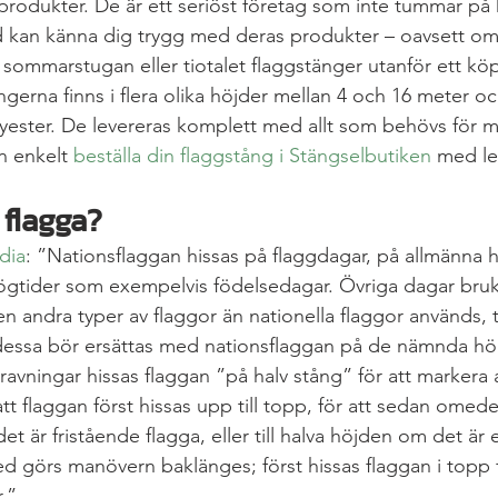
produkter. De är ett seriöst företag som inte tummar på k
ltid kan känna dig trygg med deras produkter – oavsett om
l sommarstugan eller tiotalet flaggstänger utanför ett k
gerna finns i flera olika höjder mellan 4 och 16 meter och
yester. De levereras komplett med allt som behövs för 
 enkelt 
beställa din flaggstång i Stängselbutiken
 med le
flagga?
dia
: ”Nationsflaggan hissas på flaggdagar, på allmänna h
högtider som exempelvis födelsedagar. Övriga dagar bruk
n andra typer av flaggor än nationella flaggor används, t
dessa bör ersättas med nationsflaggan på de nämnda hö
ravningar hissas flaggan ”på halv stång” för att markera 
tt flaggan först hissas upp till topp, för att sedan omede
det är fristående flagga, eller till halva höjden om det är
ed görs manövern baklänges; först hissas flaggan i topp 
.”