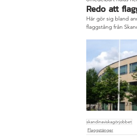
Redo att flag
Här gör sig bland an
flaggstång från Ska
skandinaviskagörjobbet
Flaggstänger