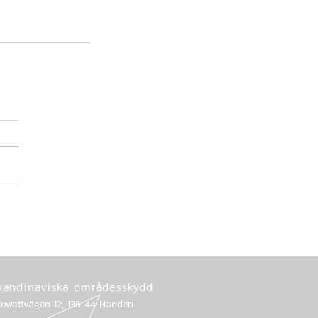
kandinaviska områdesskydd
lowattvägen 12, 136 44 Handen