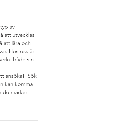
typ av 
 att utvecklas 
 att lära och 
var. Hos oss är 
åverka både sin 
att ansöka!  Sök 
ten kan komma 
m du märker 