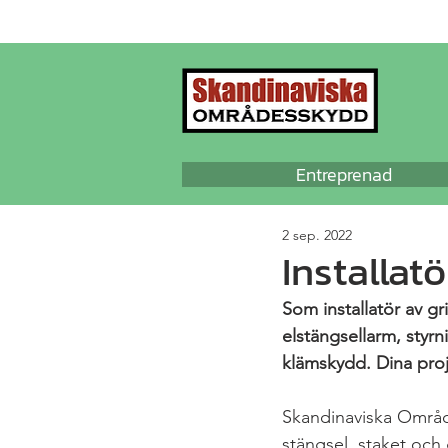
Entreprenad
2 sep. 2022
Installat
Som installatör av g
elstängsellarm, styrn
klämskydd. Dina proje
Skandinaviska Område
stängsel, staket och