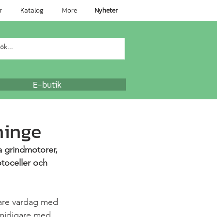
r
Katalog
More
Nyheter
E-butik
ninge
a grindmotorer, 
otoceller och 
gare vardag med 
smidigare med 