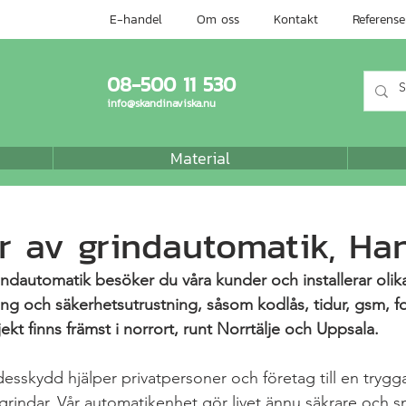
E-handel
Om oss
Kontakt
Referense
08-500 11 530
info@skandinaviska.nu
Material
ör av grindautomatik, Ha
rindautomatik besöker du våra kunder och installerar olik
ing och säkerhetsutrustning, såsom kodlås, tidur, gsm, f
kt finns främst i norrort, runt Norrtälje och Uppsala.
sskydd hjälper privatpersoner och företag till en tryg
 grindar. Vår automatikenhet gör livet ännu säkrare och 