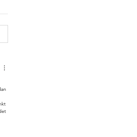
or projektledare med
ransvar, Göteborg -
SATT
dan 
nkt 
det 