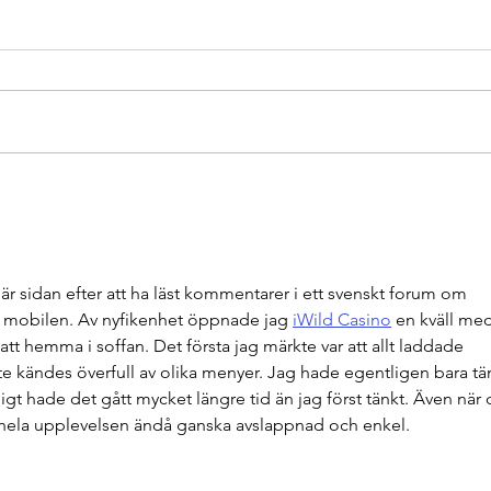
Chaufför för kranbil och
Juni
slagmaskin -TILLSATT
lage
TILL
är sidan efter att ha läst kommentarer i ett svenskt forum om 
r mobilen. Av nyfikenhet öppnade jag 
iWild Casino
 en kväll me
tt hemma i soffan. Det första jag märkte var att allt laddade 
te kändes överfull av olika menyer. Jag hade egentligen bara tä
igt hade det gått mycket längre tid än jag först tänkt. Även när 
s hela upplevelsen ändå ganska avslappnad och enkel.