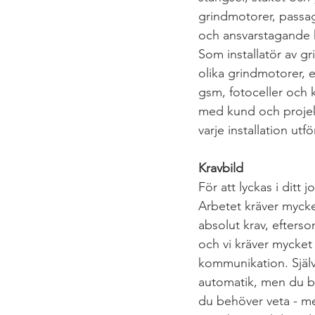
grindmotorer, passag
och ansvarstagande k
Som installatör av gr
olika grindmotorer, e
gsm, fotoceller och 
med kund och projekt
varje installation ut
Kravbild
För att lyckas i ditt
Arbetet kräver myck
absolut krav, efterso
och vi kräver mycke
kommunikation. Själv
automatik, men du be
du behöver veta - me