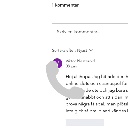
1 kommentar
Skriv en kommentar...
Ordningsam, självständig och
Sortera efter:
Nyast
polsktalande? Bli
Viktor Nesteroid
montageplanerare hos oss!
08 juni
Hej allihopa. Jag hittade den h
online slots och casinospel fö
det regnade ute och jag bara sa
ganska snabbt och att sidan in
prova några få spel, men plötsl
inte gick så bra ibland kände
Gilla
Svara