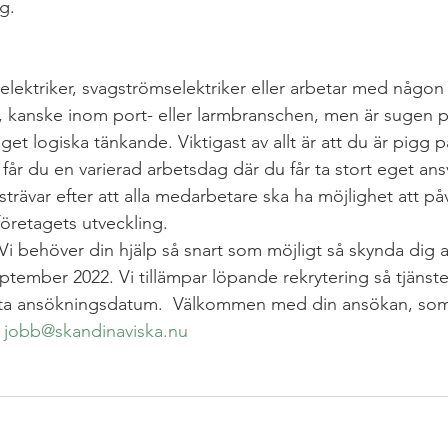
g.
r elektriker, svagströmselektriker eller arbetar med någon 
, kanske inom port- eller larmbranschen, men är sugen på
get logiska tänkande. Viktigast av allt är att du är pigg på
får du en varierad arbetsdag där du får ta stort eget ans
 strävar efter att alla medarbetare ska ha möjlighet att p
företagets utveckling.
Vi behöver din hjälp så snart som möjligt så skynda dig 
eptember 2022. Vi tillämpar löpande rekrytering så tjäns
 sista ansökningsdatum.  Välkommen med din ansökan, so
 
jobb@skandinaviska.nu