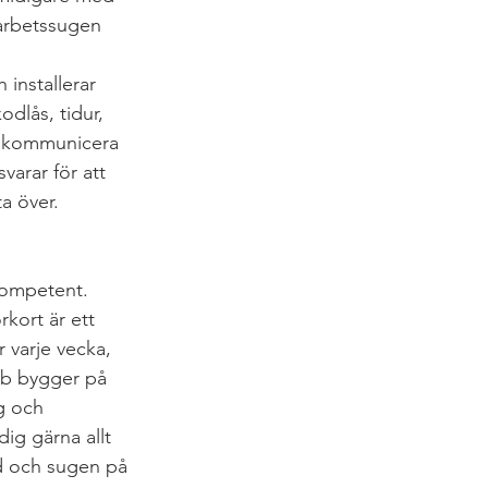
 arbetssugen 
installerar 
dlås, tidur, 
tt kommunicera 
arar för att 
ta över.
kompetent. 
kort är ett 
 varje vecka, 
bb bygger på 
g och 
ig gärna allt 
ad och sugen på 