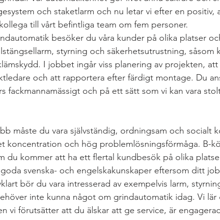
esystem och staketlarm och nu letar vi efter en positiv,
ollega till vårt befintliga team om fem personer.
indautomatik besöker du våra kunder på olika platser och 
lstängsellarm, styrning och säkerhetsutrustning, såsom ko
klämskydd. I jobbet ingår viss planering av projekten, a
ledare och att rapportera efter färdigt montage. Du ansv
förs fackmannamässigt och på ett sätt som vi kan vara stol
 jobb måste du vara självständig, ordningsam och socialt 
et koncentration och hög problemlösningsförmåga. B-kör
m du kommer att ha ett flertal kundbesök på olika platser
t goda svenska- och engelskakunskaper eftersom ditt jo
klart bör du vara intresserad av exempelvis larm, styrnin
höver inte kunna något om grindautomatik idag. Vi lär d
n vi förutsätter att du älskar att ge service, är engager