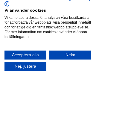
Vi använder cookies
Vi kan placera dessa för analys av våra besökardata,
för att förbättra vår webbplats, visa personligt innehåll
och för att ge dig en fantastisk webbplatsupplevelse.
För mer information om cookies använder vi öppna
inställningarna.
Acceptera alla
Neka
Nej, justera
Kommentarer
Skriv en kommentar...
Alla kan montera! Del 1:
Vad är Stängsel