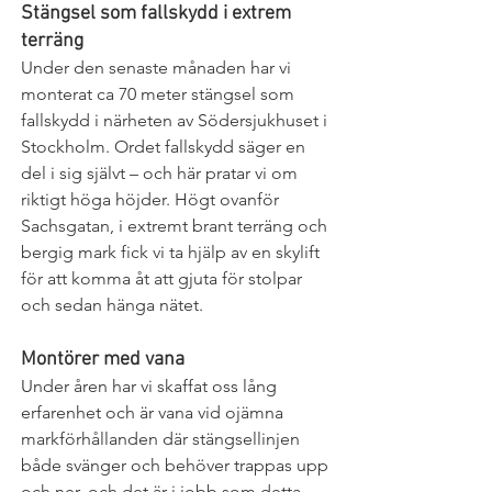
Stängsel som fallskydd i extrem 
terräng
Under den senaste månaden har vi 
monterat ca 70 meter stängsel som 
fallskydd i närheten av Södersjukhuset i 
Stockholm. Ordet fallskydd säger en 
del i sig självt – och här pratar vi om 
riktigt höga höjder. Högt ovanför 
Sachsgatan, i extremt brant terräng och 
bergig mark fick vi ta hjälp av en skylift 
för att komma åt att gjuta för stolpar 
och sedan hänga nätet.
Montörer med vana
Under åren har vi skaffat oss lång 
erfarenhet och är vana vid ojämna 
markförhållanden där stängsellinjen 
både svänger och behöver trappas upp 
och ner, och det är i jobb som detta 