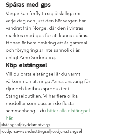
Spåras med gps
Vargar kan förflytta sig åtskilliga mil 
varje dag och just den här vargen har 
vandrat från Norge, där den i vintras 
märktes med gps för att kunna spåras. 
Honan är bara omkring ett år gammal 
och föryngring är inte sannolik i år, 
enligt Arne Söderberg.
Köp elstängsel
Vill du prata elstängsel är du varmt 
välkommen att ringa Anna, ansvarig för 
djur och lantbruksprodukter i 
Stängselbutiken. Vi har flera olika 
modeller som passar i de flesta 
sammanhang – du 
hittar alla elstängsel 
här.
elstängsel
skyddamotvarg
rovdjursavvisandestängsel
rovdjursstängsel