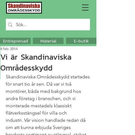
Entreprenad
Material
E-butik
4 feb. 2014
Vi är Skandinaviska
Områdesskydd
Skandinaviska Områdesskydd startades 
för snart tio år sen. Då var vi två 
montörer, båda med bakgrund hos 
andra företag i branschen, och vi 
monterade mestadels klassiskt 
flätverksstängsel för villa och 
industri. Vår vision handlade redan då 
om att kunna erbjuda Sveriges 
bredaste sortiment av stängsel, staket 