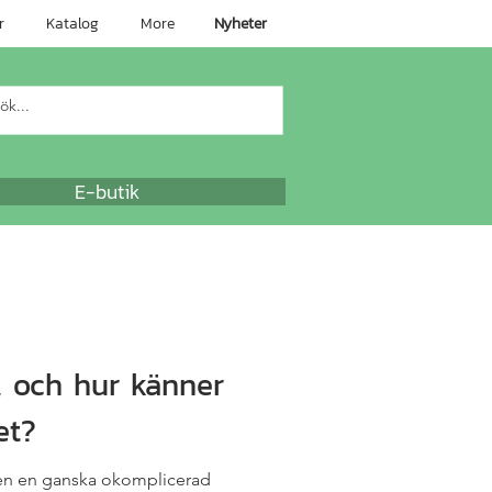
r
Katalog
More
Nyheter
E-butik
, och hur känner
et?
chen en ganska okomplicerad