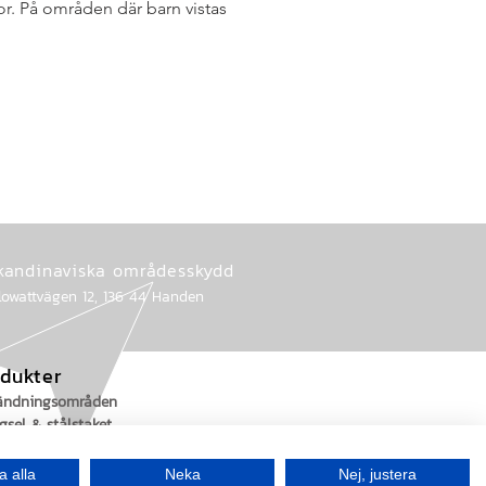
or. På områden där barn vistas
kandinaviska områdesskydd
lowattvägen 12, 136 44 Handen
dukter
ändningsområden
gsel & stålstaket
taket & bullerskydd
a alla
Neka
Nej, justera