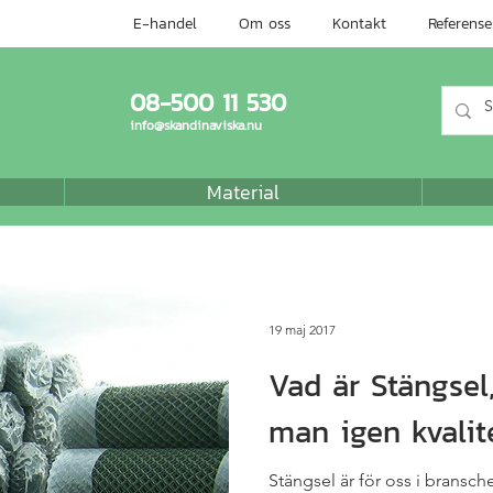
E-handel
Om oss
Kontakt
Referense
08-500 11 530
info@skandinaviska.nu
Material
19 maj 2017
Vad är Stängsel
man igen kvalit
Stängsel är för oss i brans