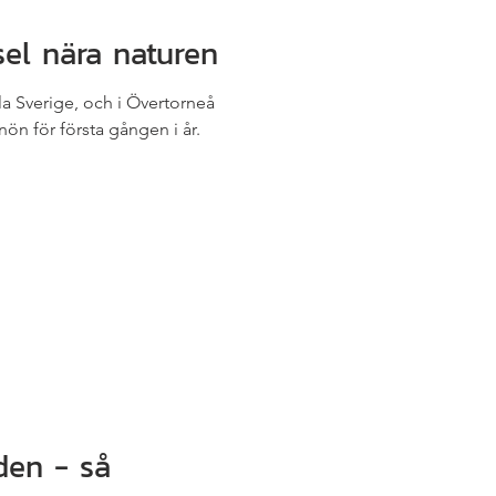
el nära naturen
la Sverige, och i Övertorneå
nön för första gången i år.
den - så