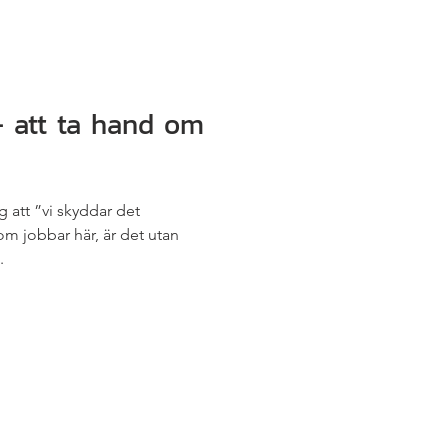
- att ta hand om
g att ”vi skyddar det
som jobbar här, är det utan
.