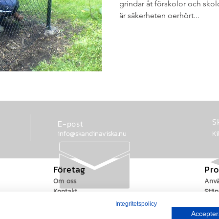
grindar åt förskolor och skol
är säkerheten oerhört...
S
E-post
info@skandinaviska.nu
Ki
Företag
Pro
Om oss
Anv
Kontakt
Stän
Integritetspolicy
Serviceavtal
Träs
Accepter