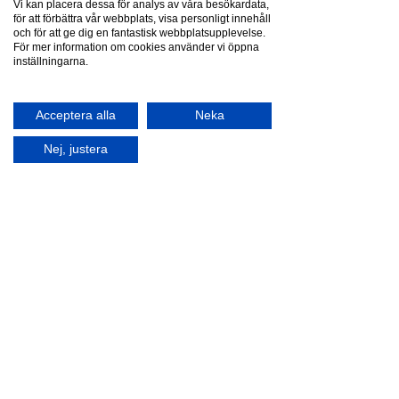
staketet för att få en intressant och
Vi kan placera dessa för analys av våra besökardata,
för att förbättra vår webbplats, visa personligt innehåll
personlig känsla. Vi har slaggrindar,
och för att ge dig en fantastisk webbplatsupplevelse.
skjutgrindar och gånggrindar i smide.
För mer information om cookies använder vi öppna
inställningarna.
Telefonväxel
08-500 11 530
Acceptera alla
Neka
Nej, justera
E-post
info@skandinaviska.nu
Skandinaviska områdesskydd
Kilowattvägen 12, 136 44 Handen
Företag
Om oss
Kontakt
Serviceavtal
Nyheter
Produkter