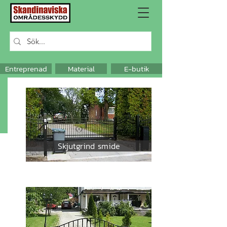
Entreprenad
Material
E-butik
Skjutgrind smide