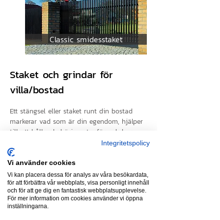
Classic smidesstaket
Staket och grindar för
villa/bostad
Ett stängsel eller staket runt din bostad
markerar vad som är din egendom, hjälper
till att hålla obehöriga utanför och barn
och djur innanför. Dessutom kan rätt
Integritetspolicy
områdesskydd lyfta utseendet på din
bostad och förbättra det viktiga första
Vi använder cookies
intrycket.
Vi kan placera dessa för analys av våra besökardata,
för att förbättra vår webbplats, visa personligt innehåll
Yttre inhägnad
och för att ge dig en fantastisk webbplatsupplevelse.
För mer information om cookies använder vi öppna
Det är viktigt att fundera över vad syftet
inställningarna.
med ditt staket är. Är det endast att rama