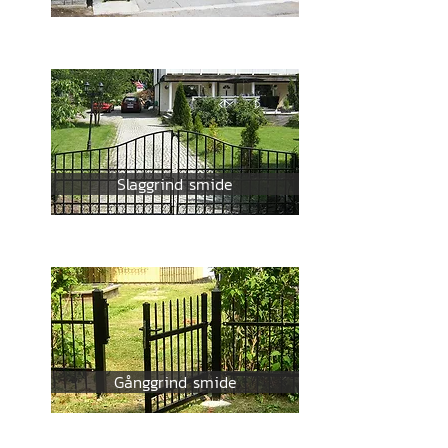
Slaggrind smide
Gånggrind smide