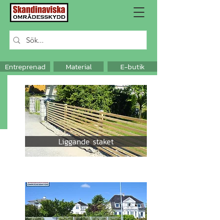
Entreprenad
Material
E-butik
Liggande staket