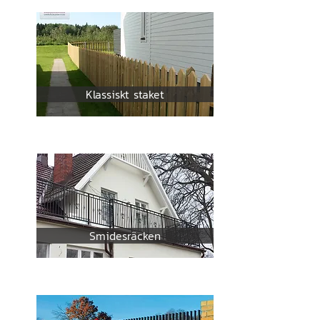
Klassiskt staket
Smidesräcken