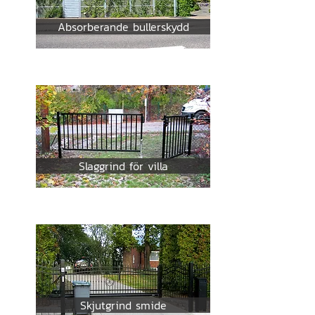
Absorberande bullerskydd
Slaggrind för villa
Skjutgrind smide