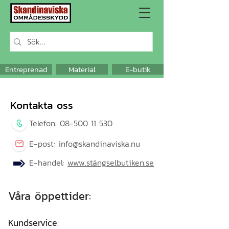
Entreprenad
Material
E-butik
Kontakta oss
Telefon:
08-500 11 530
E-post:
info@skandinaviska.nu
E-handel:
www.stängselbutiken.se
Våra öppettider:
Kundservice: