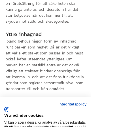
en förutsättning för att säkerheten ska
kunna garanteras, och dessutom har det
stor betydelse när det kommer till att
skydda mot stöld och skadegörelse.
Yttre inhägnad
Ibland behövs någon form av inhägnad
runt parken som helhet. Då är det viktigt
att välja ett staket som passar in och helst
också lyfter utseendet ytterligare. Om
parken har en särskild entré är det också
viktigt att staketet hindrar obehöriga från
att komma in, och att det finns funktionella
grindar som reglerar persontrafik såväl som
transporter till och från området.
Inre inhägnader
Integritetspolicy
I en park finns ofta lekplatser eller andra
områden som behöver extra förstärkning
Vi använder cookies
när det gäller områdesskydd. Samtidigt ska
Vi kan placera dessa för analys av våra besökardata,
det kännas luftigt och trivsamt, så många