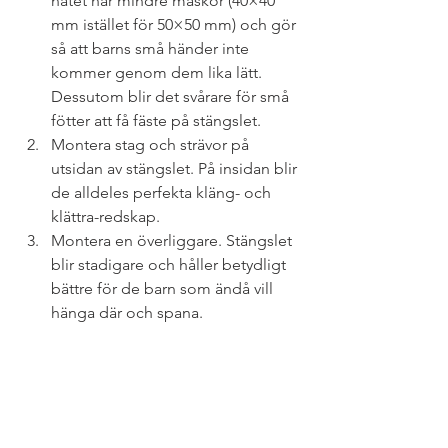
nätet har mindre maskor (40×40 
mm istället för 50×50 mm) och gör 
så att barns små händer inte 
kommer genom dem lika lätt. 
Dessutom blir det svårare för små 
fötter att få fäste på stängslet.
Montera stag och strävor på 
utsidan av stängslet. På insidan blir 
de alldeles perfekta kläng- och 
klättra-redskap.
Montera en överliggare. Stängslet 
blir stadigare och håller betydligt 
bättre för de barn som ändå vill 
hänga där och spana.