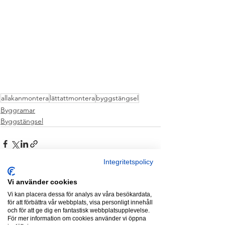
allakanmontera
lättattmontera
byggstängsel
Byggramar
Byggstängsel
Integritetspolicy
Vi använder cookies
Vi kan placera dessa för analys av våra besökardata,
Visa alla
Senaste inlägg
för att förbättra vår webbplats, visa personligt innehåll
och för att ge dig en fantastisk webbplatsupplevelse.
För mer information om cookies använder vi öppna